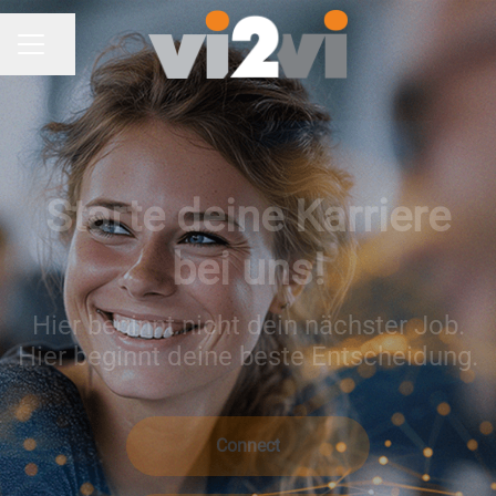
Seite teilen
KARRIEREMENÜ
Starte deine Karriere
bei uns!
Hier beginnt nicht dein nächster Job.
Hier beginnt deine beste Entscheidung.
Connect