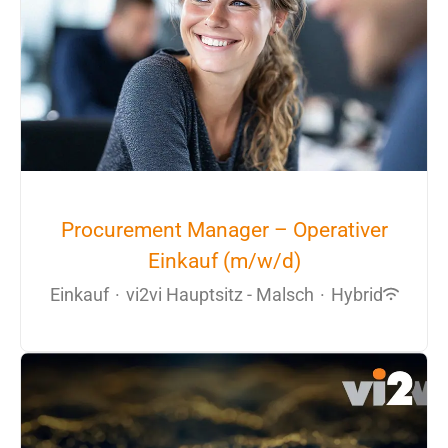
Procurement Manager – Operativer
Einkauf (m/w/d)
Einkauf
·
vi2vi Hauptsitz - Malsch
·
Hybrid